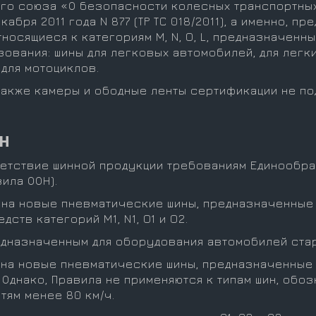
го союза «О безопасности колесных транспортны
абря 2011 года N 877 (ТР ТС 018/2011), а именно, п
осящиеся к категориям M, N, O, L, предназначенны
ования: шины для легковых автомобилей, для легк
для мотоциклов.
 также камеры и ободные ленты сертификации не по
ОН
ветствие шинной продукции требованиям Единообр
ила ООН).
на новые пневматические шины, предназначенные
ств категорий M1, N1, O1 и O2.
редназначенным для оборудования автомобилей ста
на новые пневматические шины, предназначенные
4. Однако, Правила не применяются к типам шин, об
ям менее 80 км/ч.