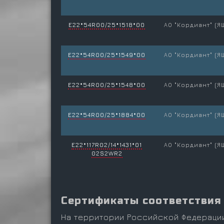
E22*54R00/25*1518*00
АО "Кордиант" (Я
E22*54R00/25*1549*00
АО "Кордиант" (Я
E22*54R00/25*1548*00
АО "Кордиант" (Я
E22*54R00/25*1884*00
АО "Кордиант" (Я
E22*117R02/14*1431*01
АО "Кордиант" (Я
02S2WR2
Сертификаты соответствия
На территории Российской Федераци