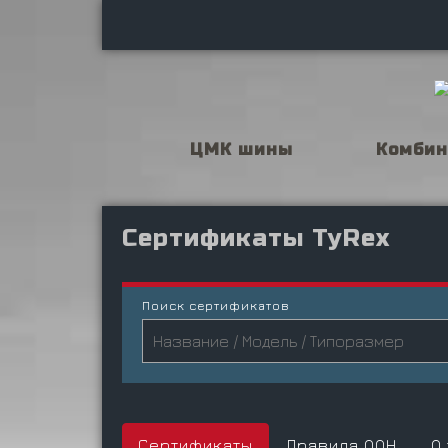
ЦМК шины
Комби
Cертификаты TyRex
Поиск сертификатов
Сертификаты
Правила ООН
О