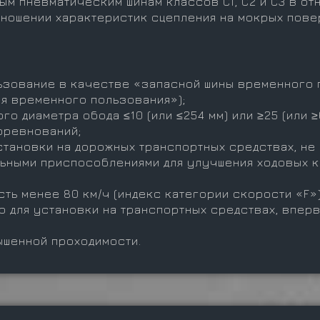
ым пневматическим шинам классов C1, C2 и C3 в от
тношении характеристик сцепления на мокрых пове
льзование в качестве «запасной шины временного
для временного пользования»);
го диаметра обода ≤10 (или ≤254 мм) или ≥25 (или ≥
оревнований;
становки на дорожных транспортных средствах, не о
льными приспособлениями для улучшения ходовых 
сть менее 80 км/ч (индекс категории скорости «F»)
о для установки на транспортных средствах, впер
ышенной проходимости.