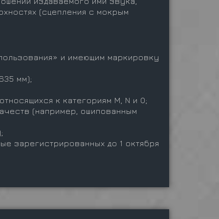
ношении издаваемого ими звука,
рхностях (сцепления с мокрым
 пользования» и имеющим маркировку
635 мм);
тносящихся к категориям M, N и О;
качеств (например, ошипованным
;
вые зарегистрированных до 1 октября