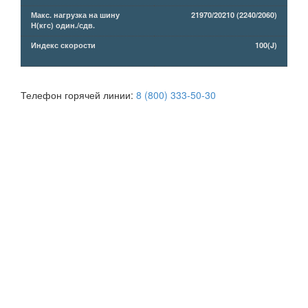
Макс. нагрузка на шину
21970/20210 (2240/2060)
Н(кгс) один./сдв.
Индекс скорости
100(J)
Телефон горячей линии:
8 (800) 333-50-30